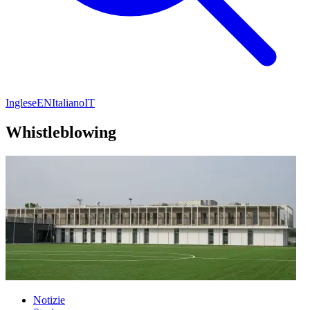
Inglese
EN
Italiano
IT
Whistleblowing
Notizie