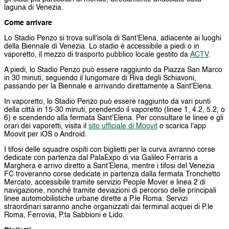
laguna di Venezia.
Come arrivare
Lo Stadio Penzo si trova sull'isola di Sant'Elena, adiacente ai luoghi
della Biennale di Venezia. Lo stadio è accessibile a piedi o in
vaporetto, il mezzo di trasporto pubblico locale gestito da
ACTV
.
A piedi, lo Stadio Penzo può essere raggiunto da Piazza San Marco
in 30 minuti, seguendo il lungomare di Riva degli Schiavoni,
passando per la Biennale e arrivando direttamente a Sant'Elena.
In vaporetto, lo Stadio Penzo può essere raggiunto da vari punti
della città in 15-30 minuti, prendendo il vaporetto (linee 1, 4.2, 5.2, o
6) e scendendo alla fermata Sant'Elena. Per consultare le linee e gli
orari dei vaporetti, visita il
sito ufficiale di Moovit
o scarica l'app
Moovit per iOS o Android.
I tifosi delle squadre ospiti con biglietti per la curva avranno corse
dedicate con partenza dal PalaExpo di via Galileo Ferraris a
Marghera e arrivo diretto a Sant’Elena, mentre i tifosi del Venezia
FC troveranno corse dedicate in partenza dalla fermata Tronchetto
Mercato, accessibile tramite servizio People Mover e linea 2 di
navigazione, nonché tramite deviazioni di percorso delle principali
linee automobilistiche urbane dirette a P.le Roma. Servizi
straordinari saranno anche organizzati dai terminal acquei di P.le
Roma, Ferrovia, P.ta Sabbioni e Lido.