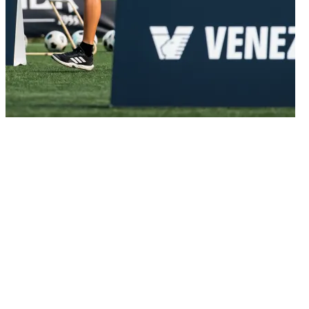
02/07/2026
È partita con entusiasmo, sorrisi e tanta voglia di giocare l'avventura