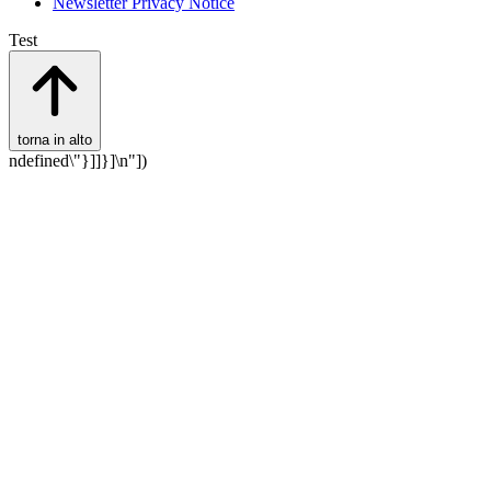
Newsletter Privacy Notice
Test
torna in alto
ndefined\"}]]}]\n"])