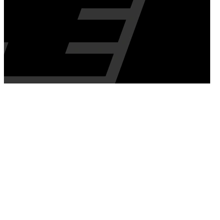
25/05/2026
Tre giornate per giocare, divertirsi e iniziare a vivere da vicino il