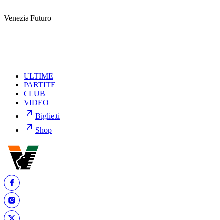
Le iscrizioni sono aperte tramite il
form
online dedicato.
Venezia Futuro
Per informazioni:
veneziafuturo@veneziafc.it
ULTIME
PARTITE
CLUB
VIDEO
Biglietti
Shop