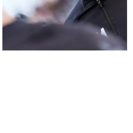
02/03/2026
Sono 25 i giocatori convocati dal tecnico Giovanni Stroppa per la