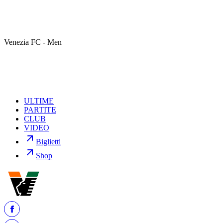
disposto alcun turno di squalifica tra le fila del Venezia. Mister
Stroppa potrà quindi contare su tutti i giocatori disponibili per il
match contro la Virtus Entella, in programma sabato 11 aprile alle
ore 15:00.
Venezia FC - Men
Nessuno squalificato nemmeno tra le fila della Virtus Entella.
ULTIME
PARTITE
CLUB
VIDEO
Biglietti
Shop