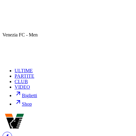
seguito della sanzione rimediata nella 37ª giornata del campionato
di Serie BKT 2025/26 contro Lo Spezia.
Il giocatore non potrà quindi essere convocato da mister Stroppa
per il match di venerdì contro il Palermo.
Nessuna squalifica invece per gli ospiti, con il tecnico Inzaghi che
Venezia FC - Men
potrà contare su tutta la rosa a sua disposizione.
ULTIME
PARTITE
CLUB
VIDEO
Biglietti
Shop