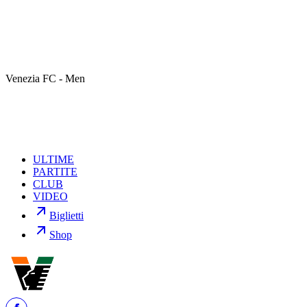
Il Giudice Sportivo, in seguito alla gara contro il Sudtirol, non ha
disposto alcun turno di squalifica tra le fila del Venezia. Mister
Stroppa potrà quindi contare su tutti i giocatori disponibili per il
match contro l'Avellino, in programma martedì 3 marzo alle ore
20:00.
Venezia FC - Men
Tra le fila degli ospiti è stato squalificato Palmiero.
ULTIME
PARTITE
CLUB
VIDEO
Biglietti
Shop