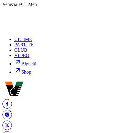
allegando all’indirizzo
accrediti@veneziafc.it
i documenti utili alla
Venezia FC - Men
verifica della richiesta stessa.
ULTIME
PARTITE
CLUB
VIDEO
Biglietti
Shop