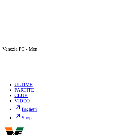
della giornata 28 del Campionato di Serie BKT 2025/26.
Sarà il sig. Giuseppe Mucera di Palermo a dirigere il match Venezia
FC-Avellino, in programma martedì 3 marzo alle ore 20:00 presso lo
Stadio Penzo.
Assistenti: sig. Marco Ceolin (Treviso) e sig. Giacomo Monaco
(Termoli)
Quarto Uomo: Mattia Ubaldi (Roma1)
VAR: sig. Davide Ghersini (Genova)
Venezia FC - Men
AVAR: sig. Marco Monaldi (Macerata)
ULTIME
PARTITE
CLUB
VIDEO
Biglietti
Shop