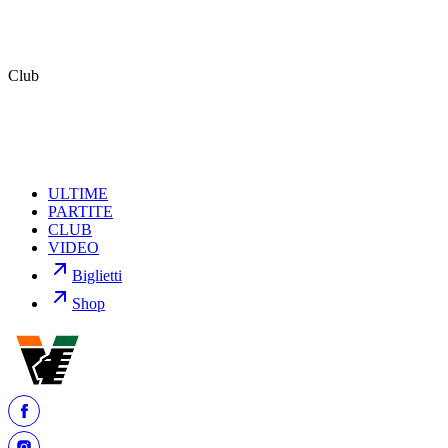
dell’intrattenimento, e conferma il proprio impegno nel mettere a
disposizione del club le migliori risorse per competere ai massimi
livelli. L’attenzione resta ora pienamente rivolta alla fase conclusiva
della stagione, con l’obiettivo prioritario di conquistare la
promozione in Serie A, sostenuti dal lavoro della squadra,
Club
dell’allenatore e della direzione sportiva.
ULTIME
PARTITE
CLUB
VIDEO
Biglietti
Shop