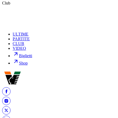
l’impegno e la dedizione dimostrati quotidianamente nel portare
Club
avanti il progetto all’interno dell’istituto.
ULTIME
PARTITE
CLUB
VIDEO
Biglietti
Shop