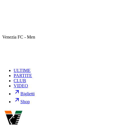
trasformazione dell'acquisto a titolo temporaneo in acquisto a titolo
definitivo del centrocampista Emil Bohinen.
Il giocatore ha firmato un contratto che lo legherà al Venezia FC fino
al 30 giugno 2028.
Bohinen, classe 1999 e di nazionalità norvegese ha collezionato 10
presenze tra campionato e Coppa Italia con la maglia
Venezia FC - Men
arancioneroverde.
ULTIME
PARTITE
CLUB
VIDEO
Biglietti
Shop