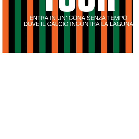
09/04/2026
Il Venezia FC apre le porte dello Stadio Pier Luigi Penzo per