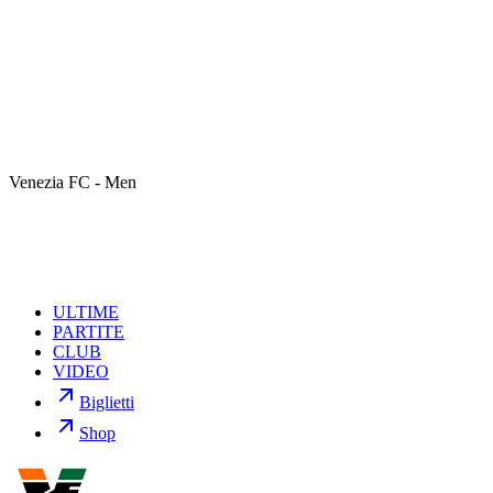
amichevoli internazionali contro Lussemburgo e Grecia.
Gli Azzurri scenderanno in campo mercoledì 3 giugno alle ore 20:45
allo Stade de Luxembourg contro il Lussemburgo, mentre,
domenica 7 giugno alle ore 21:00, l’Italia sarà impegnata al
Pankritio Stadium di Candia, per il match contro la Grecia.
Per il Venezia FC è un momento di grande orgoglio vedere un
proprio calciatore indossare la maglia della Nazionale italiana
maggiore.
Venezia FC - Men
Un grande in bocca al lupo Matteo.
ULTIME
PARTITE
CLUB
VIDEO
Biglietti
Shop