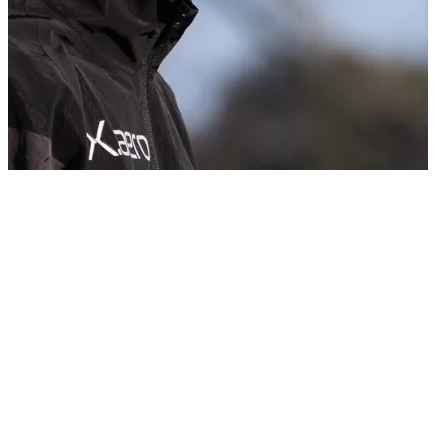
25/05/2026
Il centrocampista del Venezia FC Matteo Dagasso è stato convocato
dalla Nazionale Italiana maggiore per disputare le prossime due